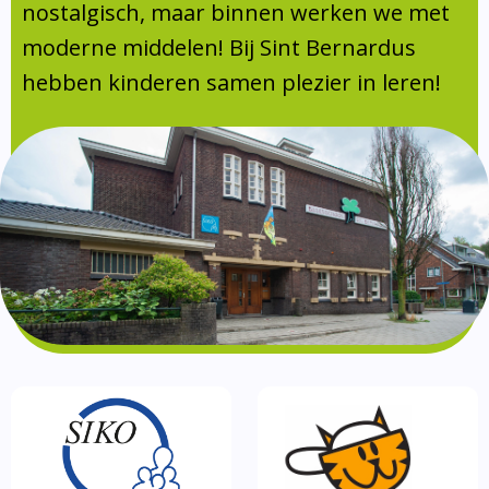
Absentie
nostalgisch, maar binnen werken we met
schoolondersteuningsprofiel
moderne middelen! Bij Sint Bernardus
Vakanties
hebben kinderen samen plezier in leren!
Aanmelden
Schoolgids
Gezonde school
Kinderopvang
BSO
Routebeschrijving
Privacy