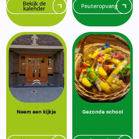
Bekijk de
Peuteropvang
kalender
Neem een kijkje
Gezonde school