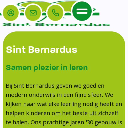
Login
E-mail
Bellen
Menu
De School
Ouders
Sint Bernardus
Home
Leerlingenzorg
De School
Missie en visie
Voorschoolse en naschoolse opvang
Samen plezier in leren
Het Team
Veiligheidsplan
Tussenschoolse opvang
Kanjertraining
Ouders
Onderwijs
Activiteitencommissie (AC)
Bij Sint Bernardus geven we goed en
Doorstroomtoets
Contact
modern onderwijs in een fijne sfeer. We
Leerlingenraad
Medezeggenschapsraad (MR)
Jeugdprofessional op school
kijken naar wat elke leerling nodig heeft en
Leerlingenzorg
Formulieren
Centrum Jeugd en Gezin
helpen kinderen om het beste uit zichzelf
Schooltijden
Klachtenregeling
Schoollogopedie
te halen. Ons prachtige jaren '30 gebouw is