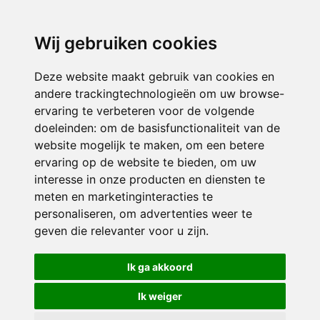
3116 JB
Schiedam
Wij gebruiken cookies
ONDERDEEL VAN
Deze website maakt gebruik van cookies en
andere trackingtechnologieën om uw browse-
ervaring te verbeteren voor de volgende
doeleinden:
om de basisfunctionaliteit van de
website mogelijk te maken
,
om een betere
ervaring op de website te bieden
,
om uw
interesse in onze producten en diensten te
© 2026 Sint Bernardus | Alle rechten voorbehouden
meten en marketinginteracties te
personaliseren
,
om advertenties weer te
Privacy policy
|
Disclaimer
|
Klachtenregeling
|
RSIN en Anbi
|
Cookie
geven die relevanter voor u zijn
.
voorkeuren
Crealisatie
The MindOffice
Ik ga akkoord
Ik weiger