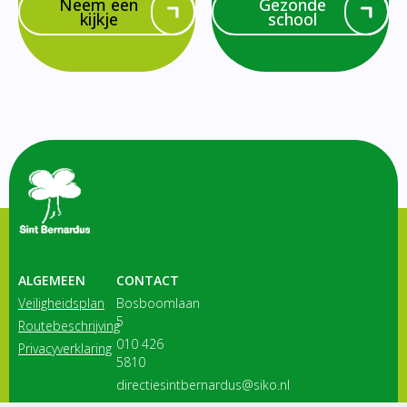
Neem een
Gezonde
kijkje
school
ALGEMEEN
CONTACT
Veiligheidsplan
Bosboomlaan
5
Routebeschrijving
010 426
Privacyverklaring
5810
directiesintbernardus@siko.nl