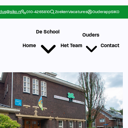
rdus@siko.nl
010-4265810
Zoeken
Vacatures
Ouderapp
SIKO
De School
Ouders
Home
Het Team
Contact
g
Werken bij SIKO