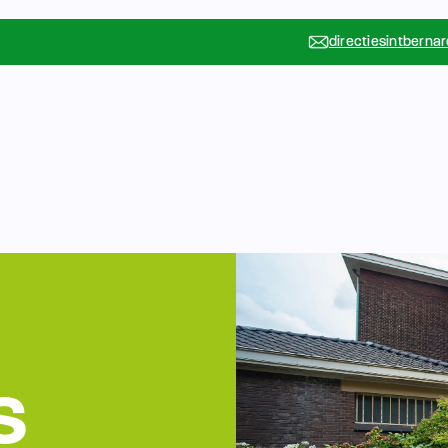
directiesintberna
Vakanties
Rondleidin
….