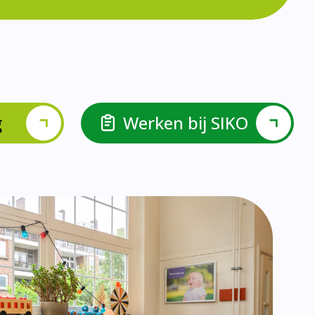
lspel en Levelwerk.
van de basisvaardigheden.
ehulp van scrum aan.
ieke ondersteuningsbehoefte.
r.