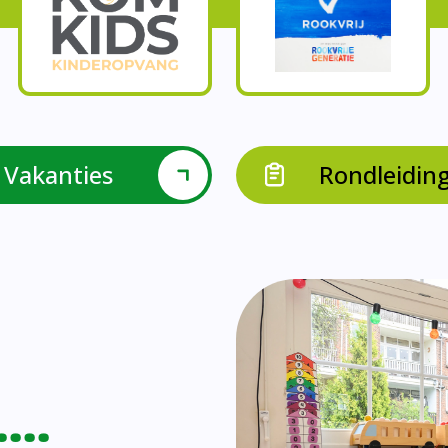
Onze parels
l krijgen leerlingen met een verrijkend aanbod Leve
en leerkrachten samen in leerteams op het gebied 
bieden we in groep 8 het project ondernemen met b
Op onze school vieren we samen.
leraarondersteuners met leerlingen met een specif
Op onze school is er een duidelijke zorgstructuu