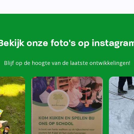
Bezoek onze Instagram
Kom k
spele
scho
Peuters van 2 to
harte welkom op