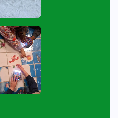
tuur een e-mail aan
angelavita@siko.nl