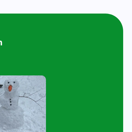
ijken en
n bij ons op
ol
t 4 jaar en hun ouder/verzorger zijn van
 de kijk- en speelochtend op woensdag 7