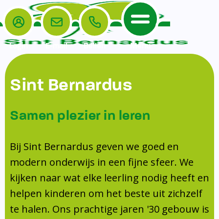
Login
E-mail
Bellen
Menu
De School
Ouders
Sint Bernardus
Home
Leerlingenzorg
De School
Missie en visie
Voorschoolse en naschoolse opvang
Samen plezier in leren
Het Team
Veiligheidsplan
TussenSchoolse Opvang (TSO)
Kanjertraining
Ouders
Onderwijs
Ouderraad (OR)
Bij Sint Bernardus geven we goed en
Doorstroomtoets
Contact
modern onderwijs in een fijne sfeer. We
Leerlingenraad
Medezeggenschapsraad (MR)
Jeugdprofessional op school
kijken naar wat elke leerling nodig heeft en
Leerlingenzorg
Formulieren
Centrum Jeugd en Gezin
helpen kinderen om het beste uit zichzelf
Schooltijden
Klachtenregeling
Schoollogopedie
te halen. Ons prachtige jaren '30 gebouw is