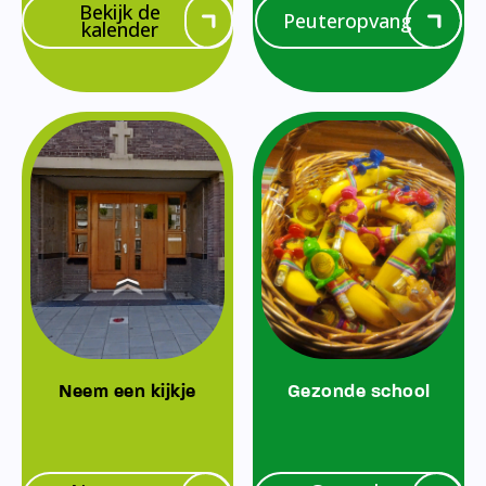
Bekijk de
Peuteropvang
kalender
Neem een kijkje
Gezonde school