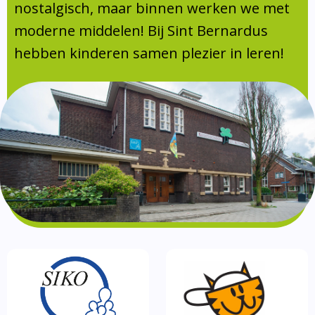
Absentie
nostalgisch, maar binnen werken we met
schoolondersteuningsprofiel
moderne middelen! Bij Sint Bernardus
Vakanties
hebben kinderen samen plezier in leren!
Aanmelden
Schoolgids
Gezonde school
Kinderopvang
BSO
Routebeschrijving
Privacy