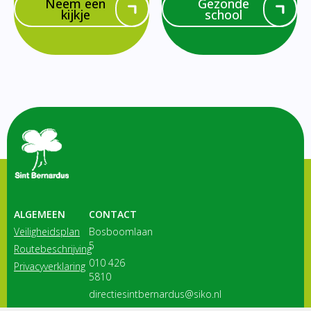
Neem een
Gezonde
kijkje
school
ALGEMEEN
CONTACT
Veiligheidsplan
Bosboomlaan
5
Routebeschrijving
010 426
Privacyverklaring
5810
directiesintbernardus@siko.nl