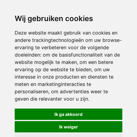
3116 JB
Schiedam
Wij gebruiken cookies
ONDERDEEL VAN
Deze website maakt gebruik van cookies en
andere trackingtechnologieën om uw browse-
ervaring te verbeteren voor de volgende
doeleinden:
om de basisfunctionaliteit van de
website mogelijk te maken
,
om een betere
ervaring op de website te bieden
,
om uw
interesse in onze producten en diensten te
© 2026 Sint Bernardus | Alle rechten voorbehouden
meten en marketinginteracties te
personaliseren
,
om advertenties weer te
Privacy policy
|
Disclaimer
|
Klachtenregeling
|
RSIN en Anbi
|
Cookie
geven die relevanter voor u zijn
.
voorkeuren
Crealisatie
The MindOffice
Ik ga akkoord
Ik weiger