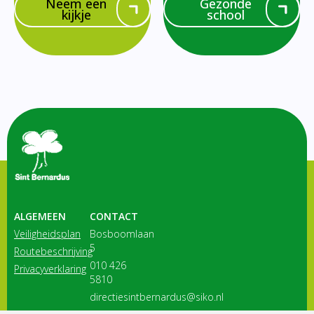
Neem een
Gezonde
kijkje
school
ALGEMEEN
CONTACT
Veiligheidsplan
Bosboomlaan
5
Routebeschrijving
010 426
Privacyverklaring
5810
directiesintbernardus@siko.nl