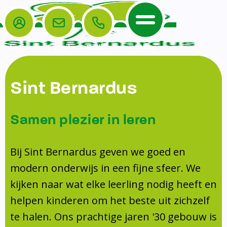
Login
E-mail
Bellen
Menu
De School
Ouders
Sint Bernardus
Home
Leerlingenzorg
De School
Missie en visie
Voorschoolse en naschoolse opvang
Samen plezier in leren
Het Team
Veiligheidsplan
TussenSchoolse Opvang (TSO)
Kanjertraining
Ouders
Onderwijs
Ouderraad (OR)
Bij Sint Bernardus geven we goed en
Doorstroomtoets
Contact
modern onderwijs in een fijne sfeer. We
Leerlingenraad
Medezeggenschapsraad (MR)
Jeugdprofessional op school
kijken naar wat elke leerling nodig heeft en
Leerlingenzorg
Formulieren
Centrum Jeugd en Gezin
helpen kinderen om het beste uit zichzelf
Schooltijden
Klachtenregeling
Schoollogopedie
te halen. Ons prachtige jaren '30 gebouw is