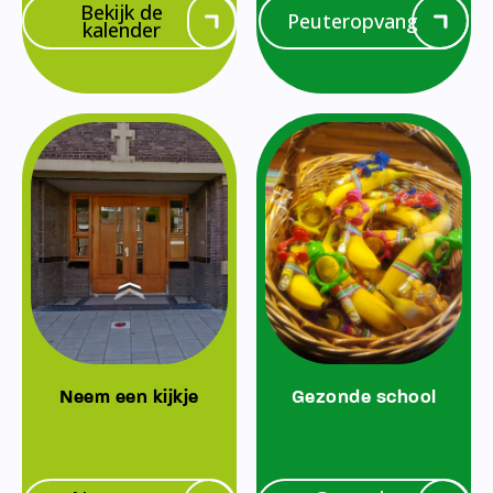
Bekijk de
Peuteropvang
kalender
Neem een kijkje
Gezonde school