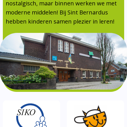
Absentie
nostalgisch, maar binnen werken we met
schoolondersteuningsprofiel
moderne middelen! Bij Sint Bernardus
Vakanties
hebben kinderen samen plezier in leren!
Aanmelden
Schoolgids
Gezonde school
Kinderopvang
BSO
Routebeschrijving
Privacy