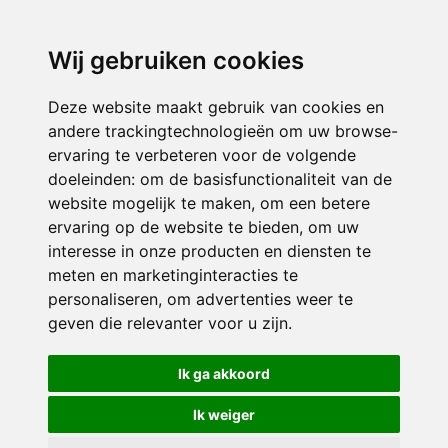
3116 JB
Schiedam
Wij gebruiken cookies
ONDERDEEL VAN
Deze website maakt gebruik van cookies en
andere trackingtechnologieën om uw browse-
ervaring te verbeteren voor de volgende
doeleinden:
om de basisfunctionaliteit van de
website mogelijk te maken
,
om een betere
ervaring op de website te bieden
,
om uw
interesse in onze producten en diensten te
© 2026 Sint Bernardus | Alle rechten voorbehouden
meten en marketinginteracties te
personaliseren
,
om advertenties weer te
Privacy policy
|
Disclaimer
|
Klachtenregeling
|
RSIN en Anbi
|
Cookie
geven die relevanter voor u zijn
.
voorkeuren
Crealisatie
The MindOffice
Ik ga akkoord
Ik weiger