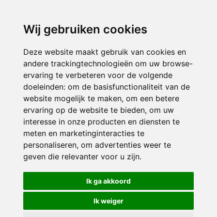
3116 JB
Schiedam
Wij gebruiken cookies
ONDERDEEL VAN
Deze website maakt gebruik van cookies en
andere trackingtechnologieën om uw browse-
ervaring te verbeteren voor de volgende
doeleinden:
om de basisfunctionaliteit van de
website mogelijk te maken
,
om een betere
ervaring op de website te bieden
,
om uw
interesse in onze producten en diensten te
© 2026 Sint Bernardus | Alle rechten voorbehouden
meten en marketinginteracties te
personaliseren
,
om advertenties weer te
Privacy policy
|
Disclaimer
|
Klachtenregeling
|
RSIN en Anbi
|
Cookie
geven die relevanter voor u zijn
.
voorkeuren
Crealisatie
The MindOffice
Ik ga akkoord
Ik weiger