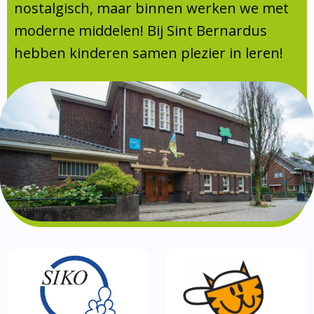
Absentie
nostalgisch, maar binnen werken we met
schoolondersteuningsprofiel
moderne middelen! Bij Sint Bernardus
Vakanties
hebben kinderen samen plezier in leren!
Aanmelden
Schoolgids
Gezonde school
Kinderopvang
BSO
Routebeschrijving
Privacy