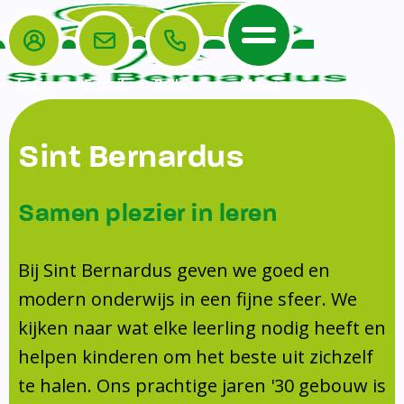
Login
E-mail
Bellen
Menu
De School
Ouders
Sint Bernardus
Home
Leerlingenzorg
De School
Missie en visie
Voorschoolse en naschoolse opvang
Samen plezier in leren
Het Team
Veiligheidsplan
TussenSchoolse Opvang (TSO)
Kanjertraining
Ouders
Onderwijs
Ouderraad (OR)
Bij Sint Bernardus geven we goed en
Doorstroomtoets
Contact
modern onderwijs in een fijne sfeer. We
Leerlingenraad
Medezeggenschapsraad (MR)
Jeugdprofessional op school
kijken naar wat elke leerling nodig heeft en
Leerlingenzorg
Formulieren
Centrum Jeugd en Gezin
helpen kinderen om het beste uit zichzelf
Schooltijden
Klachtenregeling
Schoollogopedie
te halen. Ons prachtige jaren '30 gebouw is