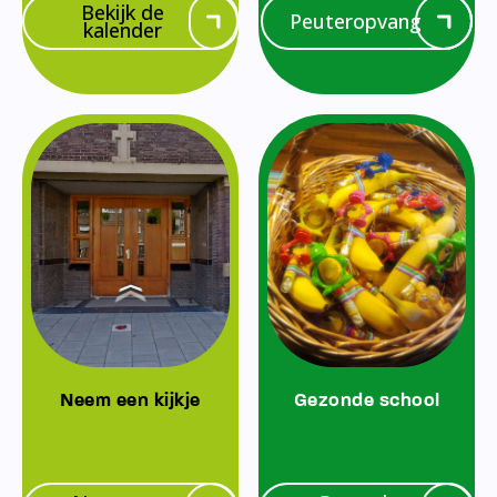
Bekijk de
Peuteropvang
kalender
Neem een kijkje
Gezonde school