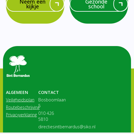
Neem een
Gezonde
kijkje
school
ALGEMEEN
CONTACT
Veiligheidsplan
Bosboomlaan
5
Routebeschrijving
010 426
Privacyverklaring
5810
directiesintbernardus@siko.nl