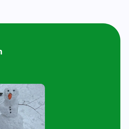
ijken en
n bij ons op
ol
t 4 jaar en hun ouder/verzorger zijn van
 de kijk- en speelochtend op woensdag 7