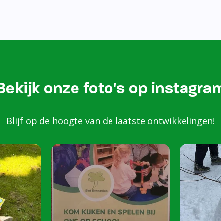
Bezoek onze Instagram
Kom k
spele
scho
Peuters van 2 to
harte welkom op