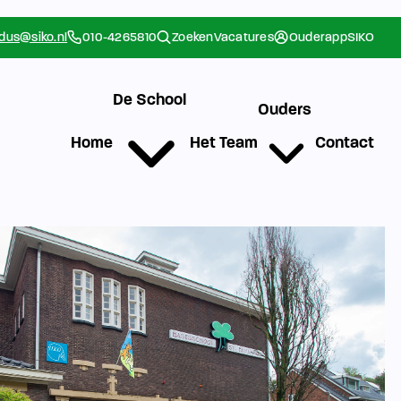
rdus@siko.nl
010-4265810
Zoeken
Vacatures
Ouderapp
SIKO
De School
Ouders
Home
Het Team
Contact
g
Werken bij SIKO