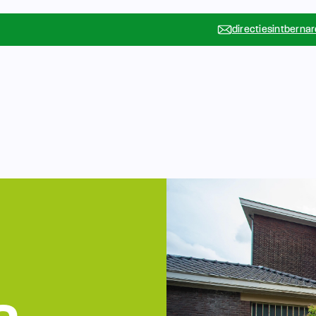
directiesintberna
Vakanties
Rondleidin
….