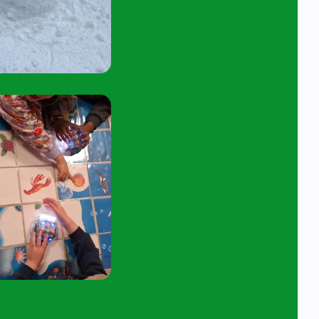
tuur een e-mail aan
angelavita@siko.nl