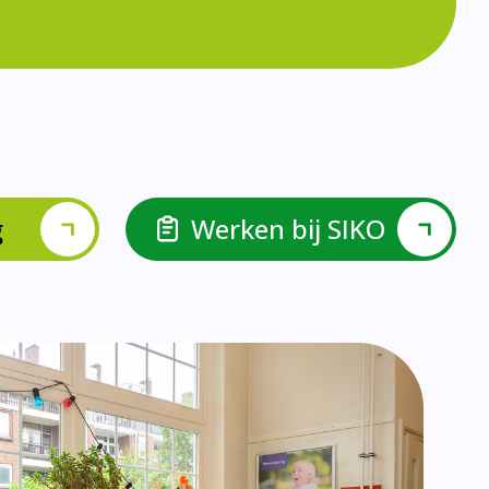
lspel en Levelwerk.
van de basisvaardigheden.
ehulp van scrum aan.
ieke ondersteuningsbehoefte.
r.