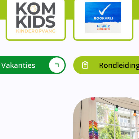
Onze parels
l krijgen leerlingen met een verrijkend aanbod Leve
en leerkrachten samen in leerteams op het gebied 
bieden we in groep 8 het project ondernemen met b
Op onze school vieren we samen.
leraarondersteuners met leerlingen met een specif
Op onze school is er een duidelijke zorgstructuu