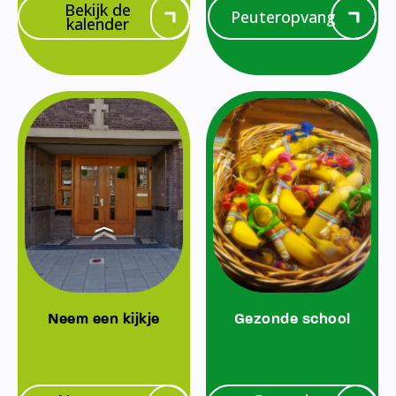
Bekijk de
Peuteropvang
kalender
Neem een kijkje
Gezonde school