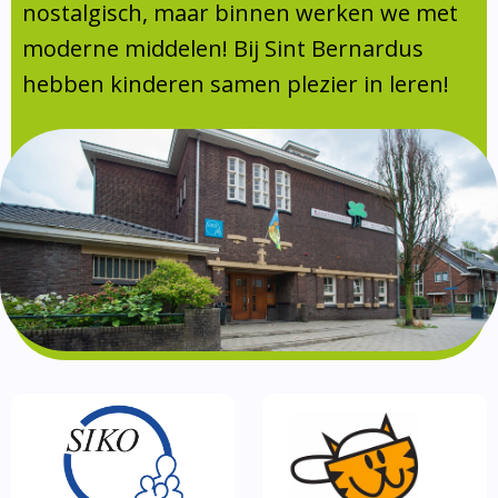
Absentie
nostalgisch, maar binnen werken we met
schoolondersteuningsprofiel
moderne middelen! Bij Sint Bernardus
Vakanties
hebben kinderen samen plezier in leren!
Aanmelden
Schoolgids
Gezonde school
Kinderopvang
BSO
Routebeschrijving
Privacy