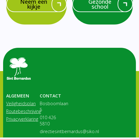
Neem een
Gezonde
kijkje
school
ALGEMEEN
CONTACT
Veiligheidsplan
Bosboomlaan
5
Routebeschrijving
010 426
Privacyverklaring
5810
directiesintbernardus@siko.nl