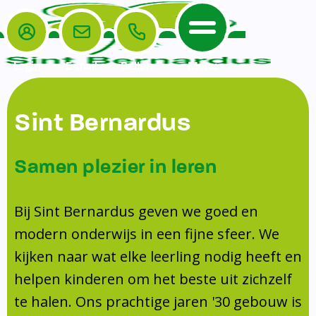
Login
E-mail
Bellen
Menu
De School
Ouders
Sint Bernardus
Home
Leerlingenzorg
De School
Missie en visie
Voorschoolse en naschoolse opvang
Samen plezier in leren
Het Team
Veiligheidsplan
TussenSchoolse Opvang (TSO)
Kanjertraining
Ouders
Onderwijs
Ouderraad (OR)
Bij Sint Bernardus geven we goed en
Doorstroomtoets
Contact
modern onderwijs in een fijne sfeer. We
Leerlingenraad
Medezeggenschapsraad (MR)
Jeugdprofessional op school
kijken naar wat elke leerling nodig heeft en
Leerlingenzorg
Formulieren
Centrum Jeugd en Gezin
helpen kinderen om het beste uit zichzelf
Schooltijden
Klachtenregeling
Schoollogopedie
te halen. Ons prachtige jaren '30 gebouw is