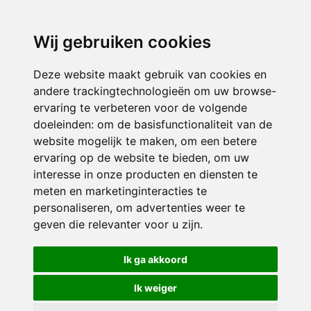
3116 JB
Schiedam
Wij gebruiken cookies
ONDERDEEL VAN
Deze website maakt gebruik van cookies en
andere trackingtechnologieën om uw browse-
ervaring te verbeteren voor de volgende
doeleinden:
om de basisfunctionaliteit van de
website mogelijk te maken
,
om een betere
ervaring op de website te bieden
,
om uw
interesse in onze producten en diensten te
© 2026 Sint Bernardus | Alle rechten voorbehouden
meten en marketinginteracties te
personaliseren
,
om advertenties weer te
Privacy policy
|
Disclaimer
|
Klachtenregeling
|
RSIN en Anbi
|
Cookie
geven die relevanter voor u zijn
.
voorkeuren
Crealisatie
The MindOffice
Ik ga akkoord
Ik weiger