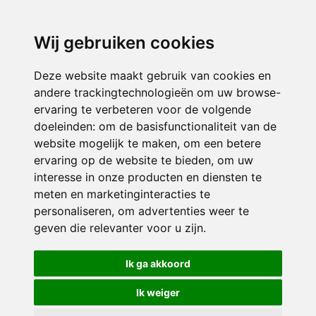
3116 JB
Schiedam
Wij gebruiken cookies
ONDERDEEL VAN
Deze website maakt gebruik van cookies en
andere trackingtechnologieën om uw browse-
ervaring te verbeteren voor de volgende
doeleinden:
om de basisfunctionaliteit van de
website mogelijk te maken
,
om een betere
ervaring op de website te bieden
,
om uw
interesse in onze producten en diensten te
© 2026 Sint Bernardus | Alle rechten voorbehouden
meten en marketinginteracties te
personaliseren
,
om advertenties weer te
Privacy policy
|
Disclaimer
|
Klachtenregeling
|
RSIN en Anbi
|
Cookie
geven die relevanter voor u zijn
.
voorkeuren
Crealisatie
The MindOffice
Ik ga akkoord
Ik weiger