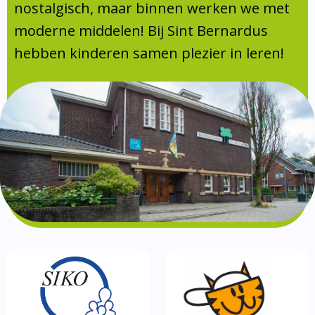
Absentie
nostalgisch, maar binnen werken we met
schoolondersteuningsprofiel
moderne middelen! Bij Sint Bernardus
Vakanties
hebben kinderen samen plezier in leren!
Aanmelden
Schoolgids
Gezonde school
Kinderopvang
BSO
Routebeschrijving
Privacy