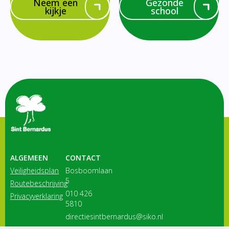
Neem een
Gezonde
kijkje
school
ALGEMEEN
CONTACT
Veiligheidsplan
Bosboomlaan
5
Routebeschrijving
010 426
Privacyverklaring
5810
directiesintbernardus@siko.nl