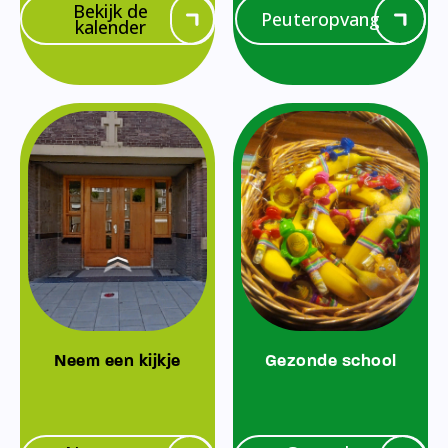
Bekijk de
Peuteropvang
kalender
Neem een kijkje
Gezonde school