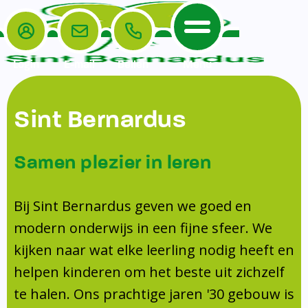
Login
E-mail
Bellen
Menu
De School
Ouders
Sint Bernardus
Home
Leerlingenzorg
De School
Missie en visie
Voorschoolse en naschoolse opvang
Samen plezier in leren
Het Team
Veiligheidsplan
TussenSchoolse Opvang (TSO)
Kanjertraining
Ouders
Onderwijs
Ouderraad (OR)
Bij Sint Bernardus geven we goed en
Doorstroomtoets
Contact
modern onderwijs in een fijne sfeer. We
Leerlingenraad
Medezeggenschapsraad (MR)
Jeugdprofessional op school
kijken naar wat elke leerling nodig heeft en
Leerlingenzorg
Formulieren
Centrum Jeugd en Gezin
helpen kinderen om het beste uit zichzelf
Schooltijden
Klachtenregeling
Schoollogopedie
te halen. Ons prachtige jaren '30 gebouw is