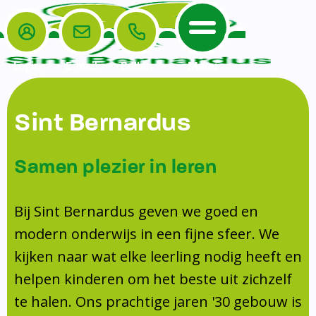
Login
E-mail
Bellen
Menu
De School
Ouders
Sint Bernardus
Home
Leerlingenzorg
De School
Missie en visie
Voorschoolse en naschoolse opvang
Samen plezier in leren
Het Team
Veiligheidsplan
Tussenschoolse opvang
Kanjertraining
Ouders
Onderwijs
Activiteitencommissie (AC)
Bij Sint Bernardus geven we goed en
Doorstroomtoets
Contact
modern onderwijs in een fijne sfeer. We
Leerlingenraad
Medezeggenschapsraad (MR)
Jeugdprofessional op school
kijken naar wat elke leerling nodig heeft en
Leerlingenzorg
Formulieren
Centrum Jeugd en Gezin
helpen kinderen om het beste uit zichzelf
Schooltijden
Klachtenregeling
Schoollogopedie
te halen. Ons prachtige jaren '30 gebouw is