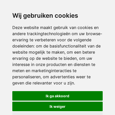
3116 JB
Schiedam
Wij gebruiken cookies
ONDERDEEL VAN
Deze website maakt gebruik van cookies en
andere trackingtechnologieën om uw browse-
ervaring te verbeteren voor de volgende
doeleinden:
om de basisfunctionaliteit van de
website mogelijk te maken
,
om een betere
ervaring op de website te bieden
,
om uw
interesse in onze producten en diensten te
© 2026 Sint Bernardus | Alle rechten voorbehouden
meten en marketinginteracties te
personaliseren
,
om advertenties weer te
Privacy policy
|
Disclaimer
|
Klachtenregeling
|
RSIN en Anbi
|
Cookie
geven die relevanter voor u zijn
.
voorkeuren
Crealisatie
The MindOffice
Ik ga akkoord
Ik weiger