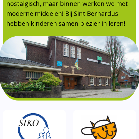
Absentie
nostalgisch, maar binnen werken we met
schoolondersteuningsprofiel
moderne middelen! Bij Sint Bernardus
Vakanties
hebben kinderen samen plezier in leren!
Aanmelden
Schoolgids
Gezonde school
Kinderopvang
BSO
Routebeschrijving
Privacy