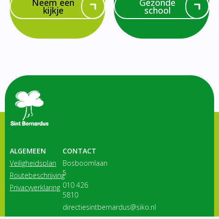
Neem een
Gezonde
kijkje
school
ALGEMEEN
CONTACT
Veiligheidsplan
Bosboomlaan
5
Routebeschrijving
010 426
Privacyverklaring
5810
directiesintbernardus@siko.nl