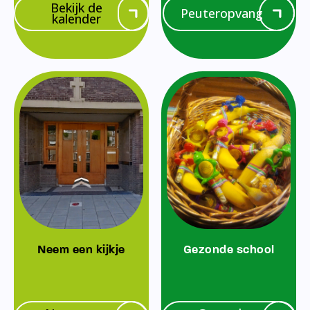
Bekijk de
Peuteropvang
kalender
Neem een kijkje
Gezonde school