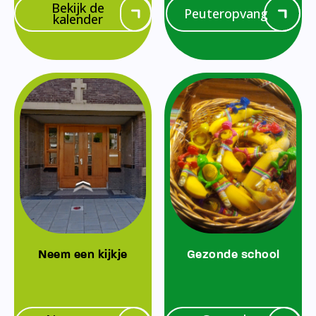
Bekijk de
Peuteropvang
kalender
Neem een kijkje
Gezonde school