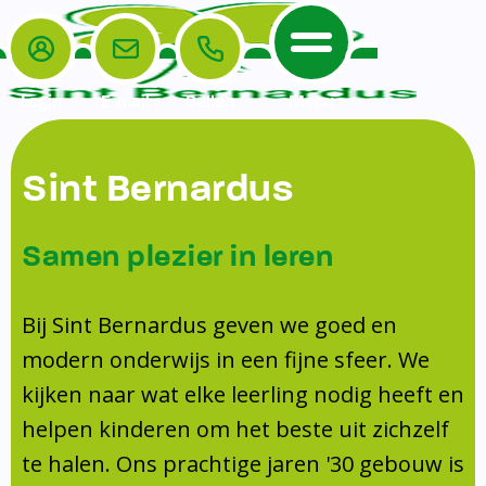
Login
E-mail
Bellen
Menu
De School
Ouders
Sint Bernardus
Home
Leerlingenzorg
De School
Missie en visie
Voorschoolse en naschoolse opvang
Samen plezier in leren
Het Team
Veiligheidsplan
Tussenschoolse opvang
Kanjertraining
Ouders
Onderwijs
Activiteitencommissie (AC)
Bij Sint Bernardus geven we goed en
Doorstroomtoets
Contact
modern onderwijs in een fijne sfeer. We
Leerlingenraad
Medezeggenschapsraad (MR)
Jeugdprofessional op school
kijken naar wat elke leerling nodig heeft en
Leerlingenzorg
Formulieren
Centrum Jeugd en Gezin
helpen kinderen om het beste uit zichzelf
Schooltijden
Klachtenregeling
Schoollogopedie
te halen. Ons prachtige jaren '30 gebouw is