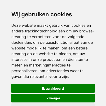
3116 JB
Schiedam
Wij gebruiken cookies
ONDERDEEL VAN
Deze website maakt gebruik van cookies en
andere trackingtechnologieën om uw browse-
ervaring te verbeteren voor de volgende
doeleinden:
om de basisfunctionaliteit van de
website mogelijk te maken
,
om een betere
ervaring op de website te bieden
,
om uw
interesse in onze producten en diensten te
© 2026 Sint Bernardus | Alle rechten voorbehouden
meten en marketinginteracties te
personaliseren
,
om advertenties weer te
Privacy policy
|
Disclaimer
|
Klachtenregeling
|
RSIN en Anbi
|
Cookie
geven die relevanter voor u zijn
.
voorkeuren
Crealisatie
The MindOffice
Ik ga akkoord
Ik weiger