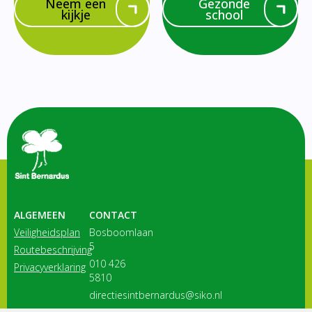
Neem een
Gezonde
kijkje
school
ALGEMEEN
CONTACT
Veiligheidsplan
Bosboomlaan
5
Routebeschrijving
010 426
Privacyverklaring
5810
directiesintbernardus@siko.nl