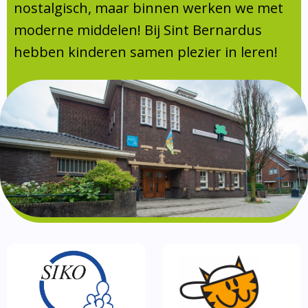
Absentie
nostalgisch, maar binnen werken we met
schoolondersteuningsprofiel
moderne middelen! Bij Sint Bernardus
Vakanties
hebben kinderen samen plezier in leren!
Aanmelden
Schoolgids
Gezonde school
Kinderopvang
BSO
Routebeschrijving
Privacy